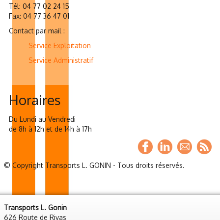
Tél:
04 77 02 24 15
Fax: 04 77 36 47 01
Contact par mail :
Service Exploitation
Service Administratif
Horaires
Du Lundi au Vendredi
de 8h à 12h et de 14h à 17h
© Copyright Transports L. GONIN - Tous droits réservés.
Transports L. Gonin
626 Route de Rivas